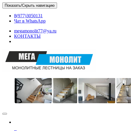
Skip
Показать/Скрыть навигацию
to
the
8(977)3050131
content
Чат в WhatsApp
megamonolit77@ya.ru
КОНТАКТЫ
МЕГАМОНОЛИТ
Бетонные монолитные лестницы в Москве и МО