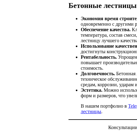
Бетонные лестницы
Экономия время строите
одновременно с другими р
Обеспечение качества.
Кл
температура, состав смес
лестницу лучшего качеств
Использование качествен
достигнуты конструкцион
Рентабельность.
Упрощенн
повышает производительно
стоимость.
Долговечность.
Бетонная 
техническое обслуживание
средам, коррозии, ударам 
Эстетика.
Можно использо
форм и размеров, что уве
В нашем портфолио в
Tel
лестницы
.
Консультаци