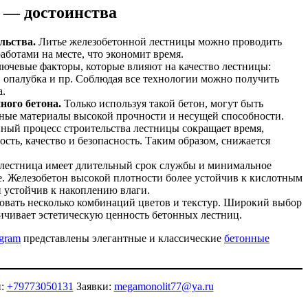
 — достоинства
льства.
Литье железобетонной лестницы можно проводить
аботами на месте, что экономит время.
ючевые факторы, которые влияют на качество лестницы:
и, опалубка и пр. Соблюдая все технологии можно получить
а.
ного бетона.
Только используя такой бетон, могут быть
ные материалы высокой прочности и несущей способности.
ый процесс строительства лестницы сокращает время,
сть, качество и безопасность. Таким образом, снижается
лестница имеет длительный срок службы и минимальное
. Железобетон высокой плотности более устойчив к кислотным
и устойчив к накоплению влаги.
вать несколько комбинаций цветов и текстур. Широкий выбор
личивает эстетическую ценность бетонных лестниц.
egram
представлены элегантные и классические
бетонные
и:
+79773050131
Заявки:
megamonolit77@ya.ru