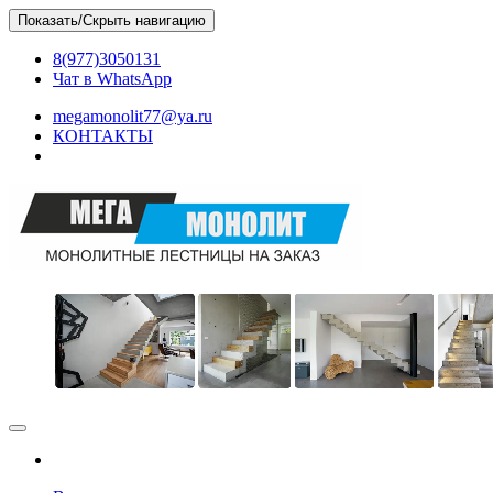
Skip
Показать/Скрыть навигацию
to
the
8(977)3050131
content
Чат в WhatsApp
megamonolit77@ya.ru
КОНТАКТЫ
МЕГАМОНОЛИТ
Бетонные монолитные лестницы в Москве и МО